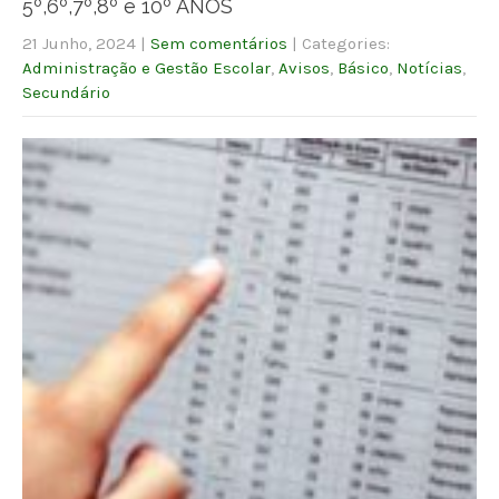
5º,6º,7º,8º e 10º ANOS
21 Junho, 2024
|
Sem comentários
| Categories:
Administração e Gestão Escolar
,
Avisos
,
Básico
,
Notícias
,
Secundário