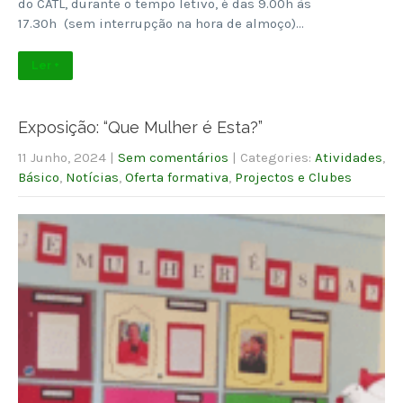
do CATL, durante o tempo letivo, é das 9.00h às
17.30h (sem interrupção na hora de almoço)…
Ler +
Exposição: “Que Mulher é Esta?”
11 Junho, 2024
|
Sem comentários
| Categories:
Atividades
,
Básico
,
Notícias
,
Oferta formativa
,
Projectos e Clubes