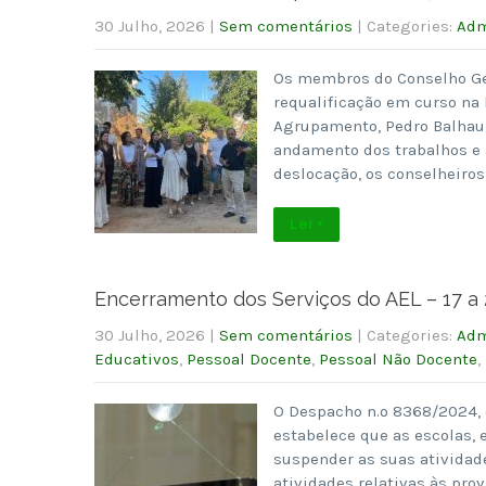
30 Julho, 2026
|
Sem comentários
| Categories:
Adm
Os membros do Conselho Ger
requalificação em curso na E
Agrupamento, Pedro Balhau,
andamento dos trabalhos e a
deslocação, os conselheiros
Ler +
Encerramento dos Serviços do AEL – 17 a 
30 Julho, 2026
|
Sem comentários
| Categories:
Adm
Educativos
,
Pessoal Docente
,
Pessoal Não Docente
,
O Despacho n.º 8368/2024, 
estabelece que as escolas,
suspender as suas atividad
atividades relativas às pro