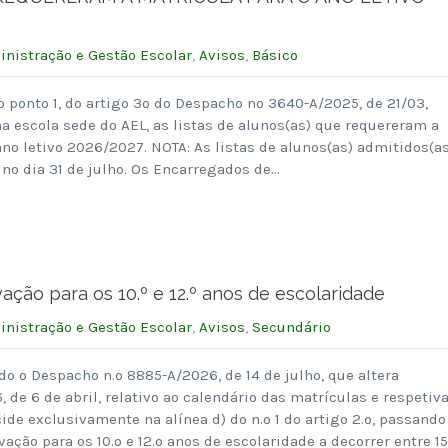
nistração e Gestão Escolar
,
Avisos
,
Básico
o ponto 1, do artigo 3º do Despacho nº 3640-A/2025, de 21/03,
na escola sede do AEL, as listas de alunos(as) que requereram a
ano letivo 2026/2027. NOTA: As listas de alunos(as) admitidos(as
no dia 31 de julho. Os Encarregados de…
ação para os 10.º e 12.º anos de escolaridade
nistração e Gestão Escolar
,
Avisos
,
Secundário
o o Despacho n.º 8885-A/2026, de 14 de julho, que altera
 de 6 de abril, relativo ao calendário das matrículas e respetiv
ide exclusivamente na alínea d) do n.º 1 do artigo 2.º, passando
ação para os 10.º e 12.º anos de escolaridade a decorrer entre 1