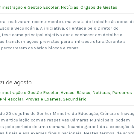
inistração e Gestão Escolar
,
Notícias
,
Órgãos de Gestão
al realizaram recentemente uma visita de trabalho às obras d
scola Secundária. A iniciativa, orientada pelo Diretor do
 teve como principal objetivo dar a conhecer em detalhe o
s transformações previstas para a infraestrutura.Durante a
 percorreram os vários blocos e zonas…
21 de agosto
inistração e Gestão Escolar
,
Avisos
,
Básico
,
Notícias
,
Parceiros
Pré-escolar
,
Provas e Exames
,
Secundário
de 25 de julho do Senhor Ministro da Educação, Ciência e Inova
 em articulação com as respetivas Câmaras Municipais, podem
es pelo período de uma semana, ficando garantida a execução d
vas finais e aos exames finais nacionais. Nestes termos, de acor