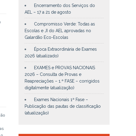
Encerramento dos Serviços do
AEL – 17 a 21 de agosto
e
Compromisso Verde: Todas as
Escolas e JI do AEL aprovadas no
Galardão Eco-Escolas
Época Extraordinária de Exames
2026 (atualizado)
EXAMES e PROVAS NACIONAIS
2026 – Consulta de Provas e
Reapreciações – 1.ª FASE – corrigidos
digitalmente (atualização)
Exames Nacionais 1ª Fase –
Publicação das pautas de classificação
(atualização)
ção
as
do