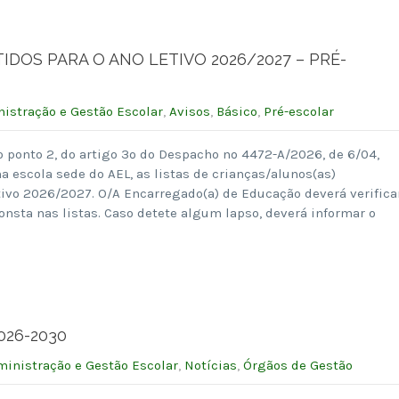
IDOS PARA O ANO LETIVO 2026/2027 – PRÉ-
istração e Gestão Escolar
,
Avisos
,
Básico
,
Pré-escolar
o ponto 2, do artigo 3º do Despacho nº 4472-A/2026, de 6/04,
a escola sede do AEL, as listas de crianças/alunos(as)
tivo 2026/2027. O/A Encarregado(a) de Educação deverá verifica
onsta nas listas. Caso detete algum lapso, deverá informar o
2026-2030
inistração e Gestão Escolar
,
Notícias
,
Órgãos de Gestão