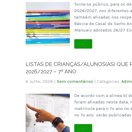
Torna-se público, para os d
2026/2027, nos diferentes a
também afixadas nos respet
Básica de Casal de Santo An
Manuais adotados 26/27 Es
Ler +
LISTAS DE CRIANÇAS/ALUNOS(AS) QUE
2026/2027 – 7º ANO
6 Julho, 2026
|
Sem comentários
| Categories:
Admi
De acordo com a alínea b) d
foram afixadas nesta data, 
matrícula para o 7º ano no 
no 7º ano serão publicadas 
Ler +