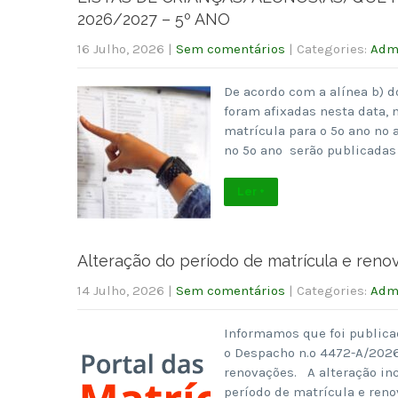
2026/2027 – 5º ANO
16 Julho, 2026
|
Sem comentários
| Categories:
Admi
De acordo com a alínea b) d
foram afixadas nesta data, 
matrícula para o 5º ano no 
no 5º ano serão publicadas 
Ler +
Alteração do período de matrícula e renov
14 Julho, 2026
|
Sem comentários
| Categories:
Admi
Informamos que foi publicad
o Despacho n.º 4472-A/2026,
renovações. A alteração inc
período de matrícula e renov