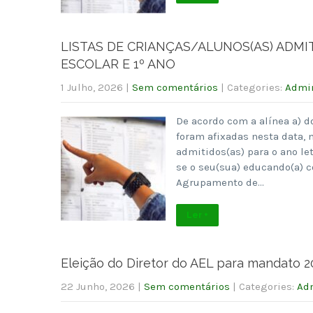
LISTAS DE CRIANÇAS/ALUNOS(AS) ADMIT
ESCOLAR E 1º ANO
1 Julho, 2026
|
Sem comentários
| Categories:
Admin
De acordo com a alínea a) d
foram afixadas nesta data, n
admitidos(as) para o ano le
se o seu(sua) educando(a) c
Agrupamento de…
Ler +
Eleição do Diretor do AEL para mandato 
22 Junho, 2026
|
Sem comentários
| Categories:
Adm