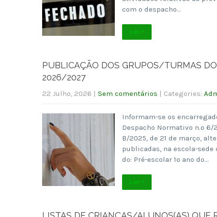
com o despacho…
Ler +
PUBLICAÇÃO DOS GRUPOS/TURMAS DO P
2026/2027
22 Julho, 2026
|
Sem comentários
| Categories:
Adm
Informam-se os encarregado
Despacho Normativo n.º 6/2
B/2025, de 21 de março, alt
publicadas, na escola-sede
do: Pré-escolar 1º ano do…
Ler +
LISTAS DE CRIANÇAS/ALUNOS(AS) QUE