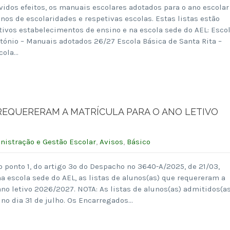
evidos efeitos, os manuais escolares adotados para o ano escolar
nos de escolaridades e respetivas escolas. Estas listas estão
ivos estabelecimentos de ensino e na escola sede do AEL: Esco
tónio – Manuais adotados 26/27 Escola Básica de Santa Rita –
cola…
 REQUERERAM A MATRÍCULA PARA O ANO LETIVO
nistração e Gestão Escolar
,
Avisos
,
Básico
o ponto 1, do artigo 3º do Despacho nº 3640-A/2025, de 21/03,
na escola sede do AEL, as listas de alunos(as) que requereram a
ano letivo 2026/2027. NOTA: As listas de alunos(as) admitidos(as
no dia 31 de julho. Os Encarregados…