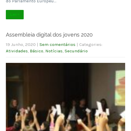
do Parlamento Europeu…
Ler +
Assembleia digital dos jovens 2020
19 Junho, 2020
|
Sem comentários
| Categories:
Atividades
,
Básico
,
Notícias
,
Secundário