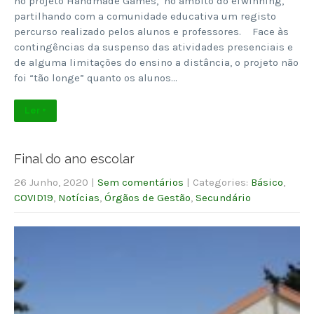
no projeto Handmade Games, no âmbito do eTwinning,
partilhando com a comunidade educativa um registo
percurso realizado pelos alunos e professores. Face às
contingências da suspenso das atividades presenciais e
de alguma limitações do ensino a distância, o projeto não
foi “tão longe” quanto os alunos…
Ler +
Final do ano escolar
26 Junho, 2020
|
Sem comentários
| Categories:
Básico
,
COVID19
,
Notícias
,
Órgãos de Gestão
,
Secundário