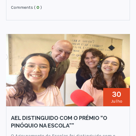
Comments (
0
)
30
Julho
AEL DISTINGUIDO COM O PRÉMIO “O
PINÓQUIO NA ESCOLA””
O Agrupamento de Escolas foi distinguido com o