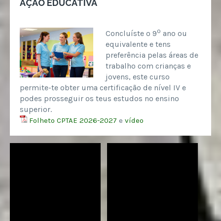
AÇÃO EDUCATIVA
º
Concluíste o 9
ano ou
equivalente e tens
preferência pelas áreas de
trabalho com crianças e
jovens, este curso
permite-te obter uma certificação de nível IV e
podes prosseguir os teus estudos no ensino
superior.
Folheto CPTAE 2026-2027
e
vídeo