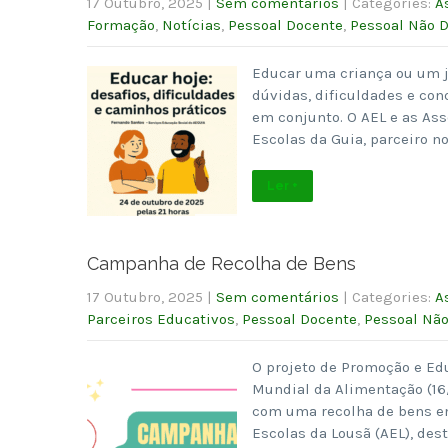
17 Outubro, 2025
|
Sem comentários
| Categories:
A
Formação
,
Notícias
,
Pessoal Docente
,
Pessoal Não 
Educar uma criança ou um j
dúvidas, dificuldades e co
em conjunto. O AEL e as As
Escolas da Guia, parceiro no
Ler +
Campanha de Recolha de Bens
17 Outubro, 2025
|
Sem comentários
| Categories:
A
Parceiros Educativos
,
Pessoal Docente
,
Pessoal Nã
O projeto de Promoção e Ed
Mundial da Alimentação (16/1
com uma recolha de bens e
Escolas da Lousã (AEL), dest