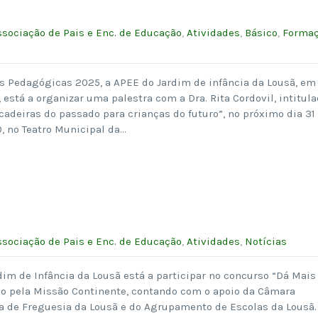
ssociação de Pais e Enc. de Educação
,
Atividades
,
Básico
,
Forma
 Pedagógicas 2025, a APEE do Jardim de infância da Lousã, em
está a organizar uma palestra com a Dra. Rita Cordovil, intitula
cadeiras do passado para crianças do futuro”, no próximo dia 31
0, no Teatro Municipal da…
ssociação de Pais e Enc. de Educação
,
Atividades
,
Notícias
dim de Infância da Lousã está a participar no concurso “Dá Mais
ido pela Missão Continente, contando com o apoio da Câmara
ta de Freguesia da Lousã e do Agrupamento de Escolas da Lousã.