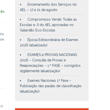
Encerramento dos Serviços do
AEL – 17 a 21 de agosto
ção
,
Compromisso Verde: Todas as
Escolas e JI do AEL aprovadas no
Galardão Eco-Escolas
da:
 de
Época Extraordinária de Exames
2026 (atualizado)
EXAMES e PROVAS NACIONAIS
2026 – Consulta de Provas e
Reapreciações – 1.ª FASE – corrigidos
digitalmente (atualização)
Exames Nacionais 1ª Fase –
Publicação das pautas de classificação
(atualização)
 O