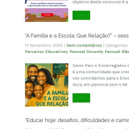
objetivo deste concurso é a
Ler +
“A Família e a Escola: Que Relação?” – ses
17 Novembro, 2025
|
Sem comentários
| Categories
Parceiros Educativos
,
Pessoal Docente
,
Pessoal Nã
Caros Pais e Encarregados 
é uma comunidade que cres
vos convidamos para o Enco
Guia, em parceria com o AE 
Ler +
“Educar hoje: desafios, dificuldades e cami