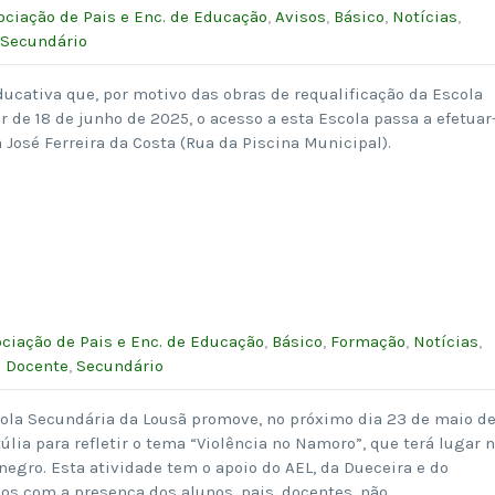
ociação de Pais e Enc. de Educação
,
Avisos
,
Básico
,
Notícias
,
Secundário
ucativa que, por motivo das obras de requalificação da Escola
r de 18 de junho de 2025, o acesso a esta Escola passa a efetuar
 José Ferreira da Costa (Rua da Piscina Municipal).
ciação de Pais e Enc. de Educação
,
Básico
,
Formação
,
Notícias
,
o Docente
,
Secundário
cola Secundária da Lousã promove, no próximo dia 23 de maio d
úlia para refletir o tema “Violência no Namoro”, que terá lugar 
egro. Esta atividade tem o apoio do AEL, da Dueceira e do
os com a presença dos alunos, pais, docentes, não…