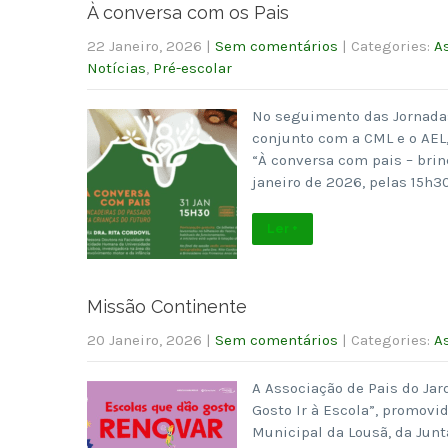
À conversa com os Pais
22 Janeiro, 2026
|
Sem comentários
| Categories:
A
Notícias
,
Pré-escolar
No seguimento das Jornadas
conjunto com a CML e o AEL, 
“À conversa com pais – brin
janeiro de 2026, pelas 15h3
Ler +
Missão Continente
20 Janeiro, 2026
|
Sem comentários
| Categories:
A
A Associação de Pais do Jar
Gosto Ir à Escola”, promov
Municipal da Lousã, da Jun