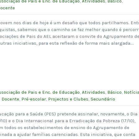
ssociação de Pais e Enc. de Educação
,
Atividades
,
Básico
,
Docente
ovem nos dias de hoje é um desafio que todos partilhamos. Ent
nquistas, sabemos que o caminho se faz melhor quando é percorr
sociações de Pais do AEL aceitaram o convite do Agrupamento d
utras iniciativas, para esta reflexão de forma mais alargada….
ssociação de Pais e Enc. de Educação
,
Atividades
,
Básico
,
Notíci
o Docente
,
Pré-escolar
,
Projectos e Clubes
,
Secundário
ucação para a Saúde (PES) pretende assinalar, novamente, o Dia
0) e o Dia Internacional para a Erradicação da Pobreza (17/10),
m todos os estabelecimentos de ensino do Agrupamento de
inada a ajudar famílias carenciadas. Esta iniciativa, que conta