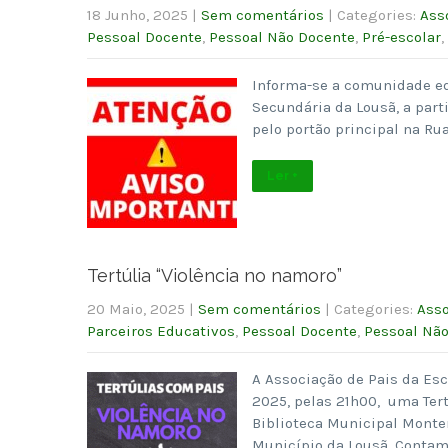
18 Junho, 2025
|
Sem comentários
| Categories:
Ass
Pessoal Docente
,
Pessoal Não Docente
,
Pré-escolar
,
Informa-se a comunidade ed
Secundária da Lousã, a parti
pelo portão principal na Rua
Ler +
Tertúlia “Violência no namoro”
20 Maio, 2025
|
Sem comentários
| Categories:
Asso
Parceiros Educativos
,
Pessoal Docente
,
Pessoal Nã
A Associação de Pais da Es
2025, pelas 21h00, uma Tert
Biblioteca Municipal Monten
Município da Lousã. Contam