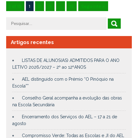
1 of 15
1
2
3
…
15
Seguinte »
Artigos recentes
LISTAS DE ALUNOS(AS) ADMITIDOS PARA O ANO
LETIVO 2026/2027 – 2º ao 12ºANOS
AEL distinguido com o Prémio “O Pinóquio na
Escola””
Conselho Geral acompanha a evolução das obras
na Escola Secundária
Encerramento dos Serviços do AEL – 17 a 21 de
agosto
Compromisso Verde: Todas as Escolas e JI do AEL