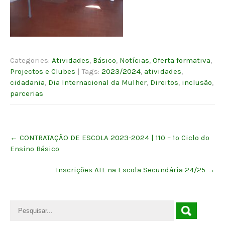
Categories:
Atividades
,
Básico
,
Notícias
,
Oferta formativa
,
Projectos e Clubes
| Tags:
2023/2024
,
atividades
,
cidadania
,
Dia Internacional da Mulher
,
Direitos
,
inclusão
,
parcerias
Post
←
CONTRATAÇÃO DE ESCOLA 2023-2024 | 110 – 1º Ciclo do
navigation
Ensino Básico
Inscrições ATL na Escola Secundária 24/25
→