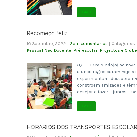
Ler +
Recomeço feliz
16 Setembro, 2022
|
Sem comentários
| Categories:
Pessoal Não Docente
,
Pré-escolar
,
Projectos e Club
3,2,1… Bem-vindo(a) ao novo
alunos regressaram hoje ao
experimentam, descobrem-s
constroem amizades e têm v
desejar e fazer – juntos!”, s
Ler +
HORÁRIOS DOS TRANSPORTES ESCOLARE