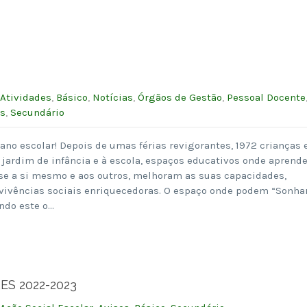
Atividades
,
Básico
,
Notícias
,
Órgãos de Gestão
,
Pessoal Docente
es
,
Secundário
 ano escolar! Depois de umas férias revigorantes, 1972 crianças 
 jardim de infância e à escola, espaços educativos onde aprend
e a si mesmo e aos outros, melhoram as suas capacidades,
ivências sociais enriquecedoras. O espaço onde podem “Sonhar
endo este o…
S 2022-2023