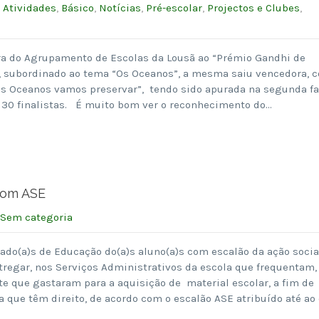
:
Atividades
,
Básico
,
Notícias
,
Pré-escolar
,
Projectos e Clubes
,
a do Agrupamento de Escolas da Lousã ao “Prémio Gandhi de
, subordinado ao tema “Os Oceanos”, a mesma saiu vencedora, 
 os Oceanos vamos preservar”, tendo sido apurada na segunda f
s 30 finalistas. É muito bom ver o reconhecimento do…
com ASE
Sem categoria
ado(a)s de Educação do(a)s aluno(a)s com escalão da ação socia
tregar, nos Serviços Administrativos da escola que frequentam,
te que gastaram para a aquisição de material escolar, a fim de
a que têm direito, de acordo com o escalão ASE atribuído até ao 