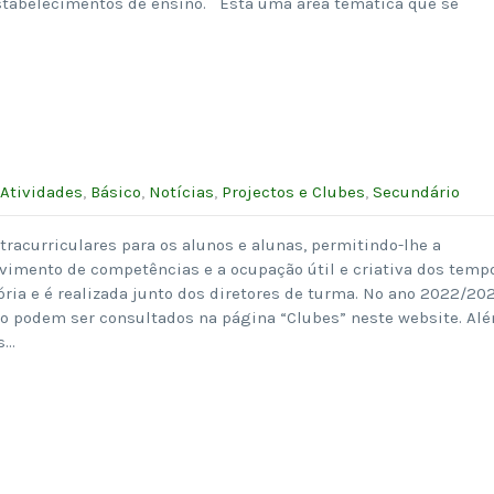
stabelecimentos de ensino. Esta uma área temática que se
Atividades
,
Básico
,
Notícias
,
Projectos e Clubes
,
Secundário
tracurriculares para os alunos e alunas, permitindo-lhe a
vimento de competências e a ocupação útil e criativa dos temp
tória e é realizada junto dos diretores de turma. No ano 2022/20
 podem ser consultados na página “Clubes” neste website. Al
s…