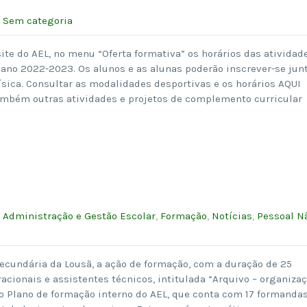
:
Sem categoria
ite do AEL, no menu “Oferta formativa” os horários das atividad
 ano 2022-2023. Os alunos e as alunas poderão inscrever-se jun
ísica. Consultar as modalidades desportivas e os horários AQUI
mbém outras atividades e projetos de complemento curricular
:
Administração e Gestão Escolar
,
Formação
,
Notícias
,
Pessoal N
 Secundária da Lousã, a ação de formação, com a duração de 25
racionais e assistentes técnicos, intitulada “Arquivo – organiza
o Plano de formação interno do AEL, que conta com 17 formanda