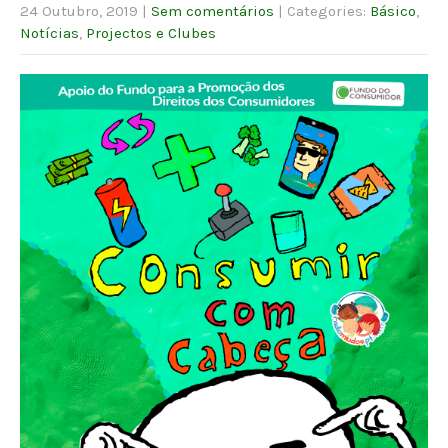
24 Outubro, 2019
|
Sem comentários
| Categories:
Básico
,
Notícias
,
Projectos e Clubes