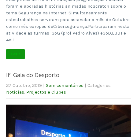
foram elaboradas histórias animadas noScratch sobre o
tema Segurança na Internet. Simultaneamente
estestrabalhos serviram para assinalar o mês de Outubro
como mês europeu deCibersegurança.Participaram nesta
atividade as turmas 3ºG (prof Pedro Alves) e3ºD,E,F,H e
4ºH…
Ler +
IIª Gala do Desporto
27 Outubro, 2019
|
Sem comentários
| Categories:
Notícias
,
Projectos e Clubes