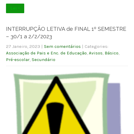
Ler +
INTERRUPÇÃO LETIVA de FINAL 1º SEMESTRE
– 30/1 a 2/2/2023
27 Janeiro, 2023
|
Sem comentários
| Categories:
Associação de Pais e Enc. de Educação
,
Avisos
,
Básico
,
Pré-escolar
,
Secundário