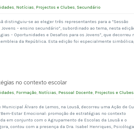
vidades
,
Notícias
,
Projectos e Clubes
,
Secundário
ã distinguiu-se ao eleger três representantes para a “Sessão
 Jovens – ensino secundário”, subordinado ao tema, nesta ediçã
gias – Oportunidades e Desafios para os Jovens”, que decorreu 
sembleia da República. Esta edição foi especialmente simbólica,
égias no contexto escolar
vidades
,
Formação
,
Notícias
,
Pessoal Docente
,
Projectos e Clubes
u Municipal Álvaro de Lemos, na Lousã, decorreu uma Ação de Cu
Bem-Estar Emocional: promoção de estratégias no contexto
ida em conjunto com o Agrupamento de Escolas da Lousã e o
ora, contou com a presença da Dra. Isabel Henriques, Psicólog