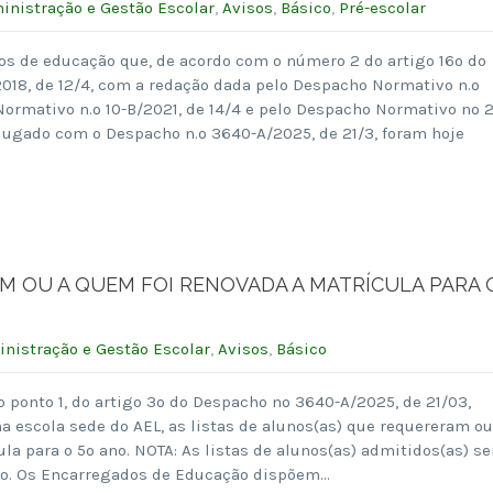
inistração e Gestão Escolar
,
Avisos
,
Básico
,
Pré-escolar
s de educação que, de acordo com o número 2 do artigo 16º do
018, de 12/4, com a redação dada pelo Despacho Normativo n.º
ormativo n.º 10-B/2021, de 14/4 e pelo Despacho Normativo nº 2
njugado com o Despacho n.º 3640-A/2025, de 21/3, foram hoje
M OU A QUEM FOI RENOVADA A MATRÍCULA PARA 
nistração e Gestão Escolar
,
Avisos
,
Básico
o ponto 1, do artigo 3º do Despacho nº 3640-A/2025, de 21/03,
na escola sede do AEL, as listas de alunos(as) que requereram ou
la para o 5º ano. NOTA: As listas de alunos(as) admitidos(as) se
lho. Os Encarregados de Educação dispõem…