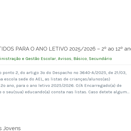
DOS PARA O ANO LETIVO 2025/2026 – 2º ao 12º an
nistração e Gestão Escolar
,
Avisos
,
Básico
,
Secundário
o ponto 2, do artigo 3º do Despacho nº 3640-A/2025, de 21/03,
a escola sede do AEL, as listas de crianças/alunos(as)
12º ano, para o ano letivo 2025/2026. O/A Encarregado(a) de
e o seu(sua) educando(a) consta nas listas. Caso detete algum…
s Jovens