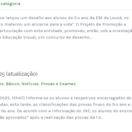
categoria
ce lançou um desafio aos alunos do 5.º ano da EB1 da Lousã, no
 materno: um alicerce para a vida”. O Projeto de Promoção e
rticulação com esta entidade, promoveu, então, sob a orientaç
de Educação Visual, um concurso de desenho,…
25 (atualização)
os
,
Básico
,
Notícias
,
Provas e Exames
2025, 15h47) Informa-se os alunos e respetivos encarragados de
s, esta tarde, as classificações das provas finais do 9.º ano e 
o 9º ano. De acordo com a informação do JNE, os alunos do ensin
o aprovados” após a realização das provas da 1.ª…