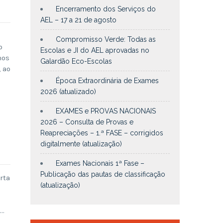
Encerramento dos Serviços do
AEL – 17 a 21 de agosto
Compromisso Verde: Todas as
o
Escolas e JI do AEL aprovadas no
nos
Galardão Eco-Escolas
 ao
Época Extraordinária de Exames
2026 (atualizado)
EXAMES e PROVAS NACIONAIS
2026 – Consulta de Provas e
Reapreciações – 1.ª FASE – corrigidos
digitalmente (atualização)
Exames Nacionais 1ª Fase –
Publicação das pautas de classificação
rta
(atualização)
a…