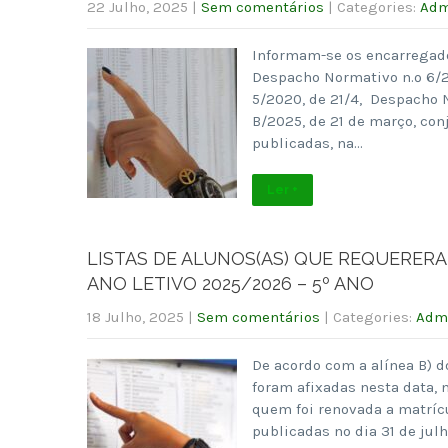
22 Julho, 2025
|
Sem comentários
| Categories:
Adm
Informam-se os encarregado
Despacho Normativo n.º 6/2
5/2020, de 21/4, Despacho N
B/2025, de 21 de março, co
publicadas, na…
Ler +
LISTAS DE ALUNOS(AS) QUE REQUERERA
ANO LETIVO 2025/2026 – 5º ANO
18 Julho, 2025
|
Sem comentários
| Categories:
Admi
De acordo com a alínea B) d
foram afixadas nesta data, 
quem foi renovada a matrícu
publicadas no dia 31 de ju