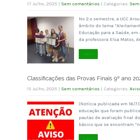
17 Julho, 2025
|
Sem comentários
| Categories:
Sem 
No 2.º semestre, a UCC Arou
âmbito do tema “Aleitamento
Educação para a Saúde, em a
da professora Elsa Matos, 
Ler +
Classificações das Provas Finais 9º ano 20
15 Julho, 2025
|
Sem comentários
| Categories:
Avis
(Notícia publicada em 16/7/
educação que foram publicada
pautas de avaliação final d
básico que se encontram “nã
Ler +