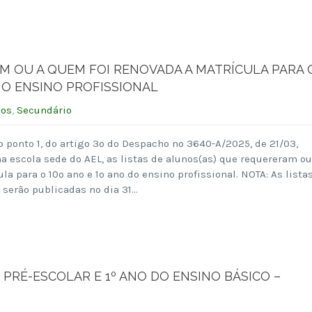
M OU A QUEM FOI RENOVADA A MATRÍCULA PARA 
ANO ENSINO PROFISSIONAL
sos
,
Secundário
o ponto 1, do artigo 3º do Despacho nº 3640-A/2025, de 21/03,
na escola sede do AEL, as listas de alunos(as) que requereram ou
a para o 10º ano e 1º ano do ensino profissional. NOTA: As lista
 serão publicadas no dia 31…
RÉ-ESCOLAR E 1º ANO DO ENSINO BÁSICO –