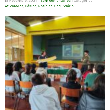
15 Novembro, 2024
|
Sem comentários
| Categories:
Atividades
,
Básico
,
Notícias
,
Secundário