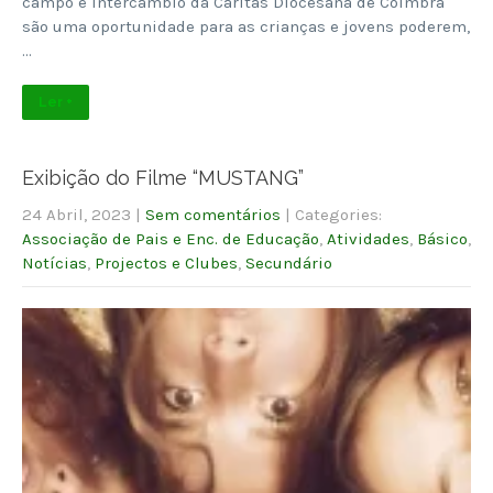
campo e intercâmbio da Cáritas Diocesana de Coimbra
são uma oportunidade para as crianças e jovens poderem,
…
Ler +
Exibição do Filme “MUSTANG”
24 Abril, 2023
|
Sem comentários
| Categories:
Associação de Pais e Enc. de Educação
,
Atividades
,
Básico
,
Notícias
,
Projectos e Clubes
,
Secundário