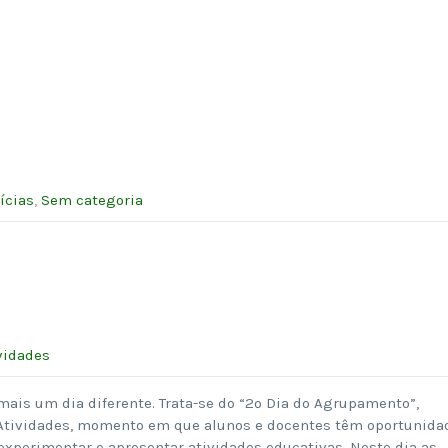
ícias
,
Sem categoria
vidades
 mais um dia diferente. Trata-se do “2º Dia do Agrupamento”,
 Atividades, momento em que alunos e docentes têm oportunida
experimentar e apresentar atividades educativas. Neste dia as