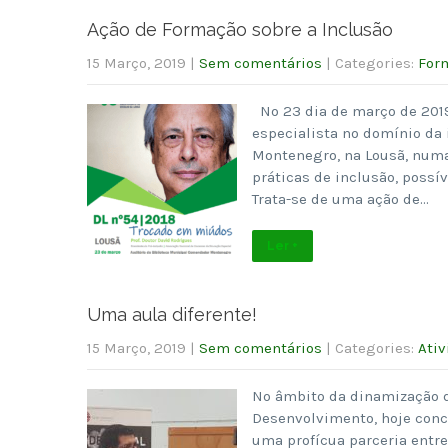
Ação de Formação sobre a Inclusão
15 Março, 2019
|
Sem comentários
| Categories:
For
No 23 dia de março de 2019
especialista no domínio da 
Montenegro, na Lousã, numa
práticas de inclusão, possí
Trata-se de uma ação de…
Ler +
Uma aula diferente!
15 Março, 2019
|
Sem comentários
| Categories:
Ativ
No âmbito da dinamização d
Desenvolvimento, hoje conc
uma profícua parceria entr