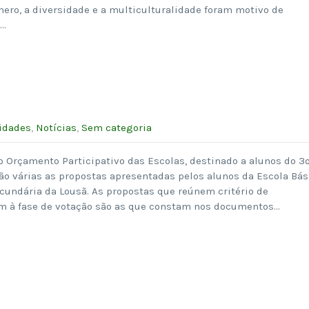
ero, a diversidade e a multiculturalidade foram motivo de
o…
idades
,
Notícias
,
Sem categoria
 Orçamento Participativo das Escolas, destinado a alunos do 3
são várias as propostas apresentadas pelos alunos da Escola Bás
ecundária da Lousã. As propostas que reúnem critério de
m à fase de votação são as que constam nos documentos…