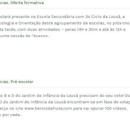
cias
,
Oferta formativa
estará presente na Escola Secundária com 3º Ciclo da Lousã, a
icologia e Orientação deste agrupamento de escolas, no próximo
a tarde, com duas atividades: – pelas 14h e 30m e até às 15h e
, uma sessão de “Acesso…
cias
,
Pré-escolar
s B e D do Jardim de Infância da Lousã precisam do seu voto! Os
D do Jardim de Infância da Lousã encontram-se em fase de votaç
arço no site www.heroisdafruta.com para vai apurar 100 vídeos,
s por cada…