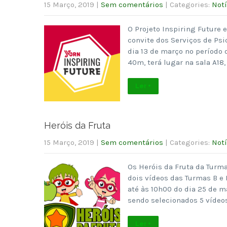
15 Março, 2019
|
Sem comentários
| Categories:
Notí
O Projeto Inspiring Future 
convite dos Serviços de Ps
dia 13 de março no período d
40m, terá lugar na sala A18
Ler +
Heróis da Fruta
15 Março, 2019
|
Sem comentários
| Categories:
Notí
Os Heróis da Fruta da Turma
dois vídeos das Turmas B e 
até às 10h00 do dia 25 de m
sendo selecionados 5 vídeo
Ler +