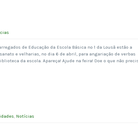
cias
arregados de Educação da Escola Básica nº 1 da Lousã estão a
anato e velharias, no dia 6 de abril, para angariação de verbas
biblioteca da escola. Apareça! Ajude na feira! Doe o que não preci
idades
,
Notícias