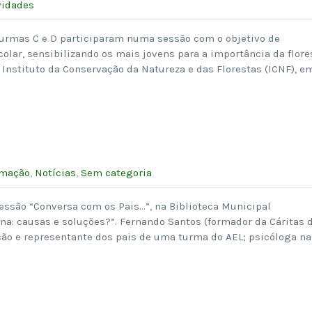
vidades
 turmas C e D participaram numa sessão com o objetivo de
olar, sensibilizando os mais jovens para a importância da flore
o Instituto da Conservação da Natureza e das Florestas (ICNF), e
rmação
,
Notícias
,
Sem categoria
sessão “Conversa com os Pais…”, na Biblioteca Municipal
na: causas e soluções?”. Fernando Santos (formador da Cáritas 
ão e representante dos pais de uma turma do AEL; psicóloga na