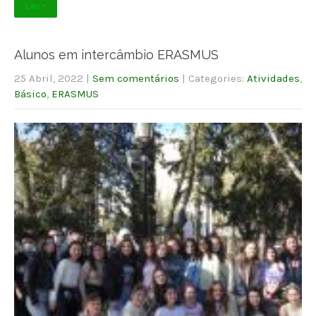
Ler +
Alunos em intercâmbio ERASMUS
25 Abril, 2022
|
Sem comentários
| Categories:
Atividades
,
Básico
,
ERASMUS