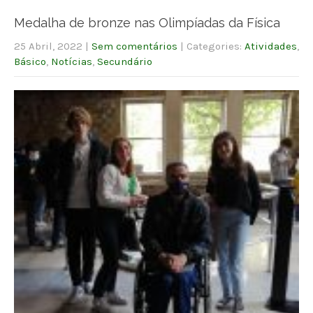
Medalha de bronze nas Olimpíadas da Física
25 Abril, 2022
|
Sem comentários
| Categories:
Atividades
,
Básico
,
Notícias
,
Secundário