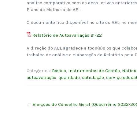
analise comparativa com os anos letivos anteriore
Plano de Melhoria do AEL.
O documento fica disponível no site do AEL, no me
Relatório de Autoavaliação 21-22
A direção do AEL agradece a todo(a)s os que colabo
trabalho de análise e elaboração do Relatório pela 
Categories:
Básico
,
Instrumentos de Gestão
,
Notíci
autoavaliação
,
qualidade
,
satisfação
,
serviço educa
Post
←
Eleições do Conselho Geral (Quadriénio 2022-20
navigation