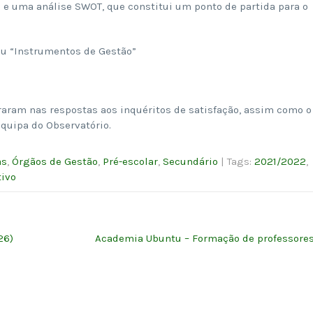
s e uma análise SWOT, que constitui um ponto de partida para o
nu “Instrumentos de Gestão”
raram nas respostas aos inquéritos de satisfação, assim como o
Equipa do Observatório.
as
,
Órgãos de Gestão
,
Pré-escolar
,
Secundário
| Tags:
2021/2022
,
tivo
26)
Academia Ubuntu – Formação de professore