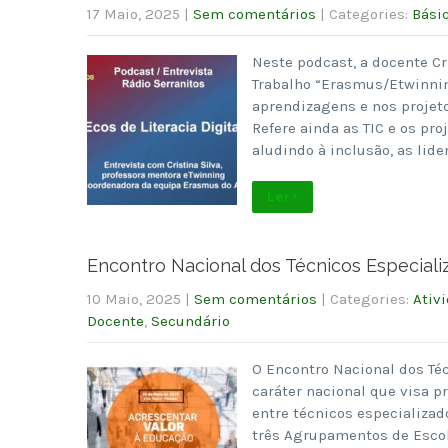
17 Maio, 2025
|
Sem comentários
| Categories:
Bási
Neste podcast, a docente Cr
Trabalho “Erasmus/Etwinning
aprendizagens e nos projet
Refere ainda as TIC e os pr
aludindo à inclusão, as lide
Ler +
Encontro Nacional dos Técnicos Especiali
10 Maio, 2025
|
Sem comentários
| Categories:
Ativ
Docente
,
Secundário
O Encontro Nacional dos Té
caráter nacional que visa p
entre técnicos especializad
três Agrupamentos de Escola