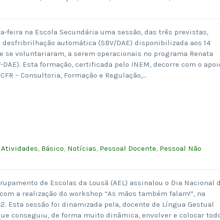
a-feira na Escola Secundária uma sessão, das três previstas,
 desfribrilhação automática (SBV/DAE) disponibilizada aos 14
e se voluntariaram, a serem operacionais no programa Renata
V-DAE). Esta formação, certificada pelo INEM, decorre com o apoi
 CFR – Consultoria, Formação e Regulação,…
:
Atividades
,
Básico
,
Notícias
,
Pessoal Docente
,
Pessoal Não
grupamento de Escolas da Lousã (AEL) assinalou o Dia Nacional 
com a realização do workshop “As mãos também falam!”, na
º 2. Esta sessão foi dinamizada pela, docente de Língua Gestual
que conseguiu, de forma muito dinâmica, envolver e colocar tod