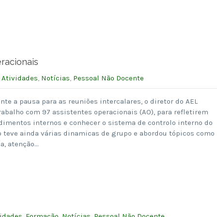
racionais
:
Atividades
,
Notícias
,
Pessoal Não Docente
nte a pausa para as reuniões intercalares, o diretor do AEL
abalho com 97 assistentes operacionais (AO), para refletirem
imentos internos e conhecer o sistema de controlo interno do
ho teve ainda várias dinamicas de grupo e abordou tópicos como
a, atenção…
vidades
,
Formação
,
Notícias
,
Pessoal Não Docente