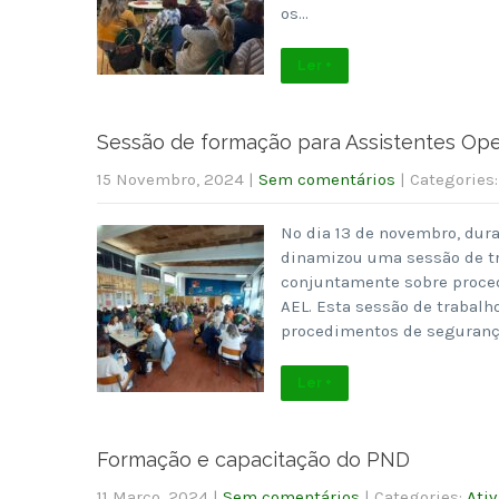
os…
Ler +
Sessão de formação para Assistentes Ope
15 Novembro, 2024
|
Sem comentários
| Categories
No dia 13 de novembro, dura
dinamizou uma sessão de tr
conjuntamente sobre proced
AEL. Esta sessão de trabal
procedimentos de seguranç
Ler +
Formação e capacitação do PND
11 Março, 2024
|
Sem comentários
| Categories:
Ati