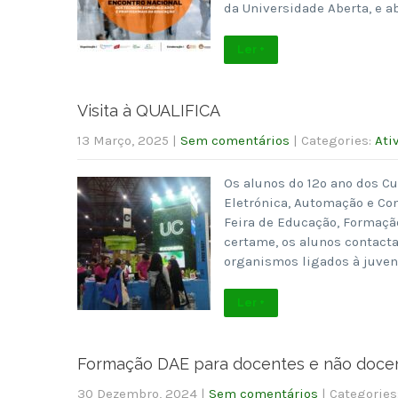
da Universidade Aberta, e a
Ler +
Visita à QUALIFICA
13 Março, 2025
|
Sem comentários
| Categories:
Ati
Os alunos do 12º ano dos Cu
Eletrónica, Automação e Com
Feira de Educação, Formaçã
certame, os alunos contact
organismos ligados à juven
Ler +
Formação DAE para docentes e não doce
30 Dezembro, 2024
|
Sem comentários
| Categories