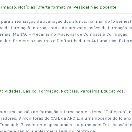
ormação
,
Notícias
,
Oferta formativa
,
Pessoal Não Docente
para a realização da avaliação dos alunos, no final do 1º semest
no de formaçaõ interno, está a dinamizar sessões de formação p
 temas: MENAC – Mecanismo Macional de Combate à Corrupção;
colar; Primeiros socorros e Disfibrilhadores Automáticos Extern
Atividades
,
Básico
,
Formação
,
Notícias
,
Parceiros Educativos
,
bro uma sessão de formação interna sobre o tema “Epilepsia”, n
radores: 3 monitoras do CATL da ARCIL; a uma docente do 1º ano
special; 17 assistente opeacionais e alguns pais Esta sessão t
ada pela senhora enfermeira Lara, do Centro de…