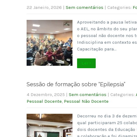
22 Janeiro, 2026
|
Sem comentários
| Categories:
F
Aproveitando a pausa letiva 
o AEL, no âmbito do seu pla
o pessoal não docente nos
Indisciplina em contexto es
Capacitação para…
Ler +
Sessão de formação sobre “Epilepsia”
4 Dezembro, 2025
|
Sem comentários
| Categories:
Pessoal Docente
,
Pessoal Não Docente
Decorreu no dia 3 de dezem
qual participaram 25 colabo
dois docentes da Educação E
a colaboração e foi dinamiz