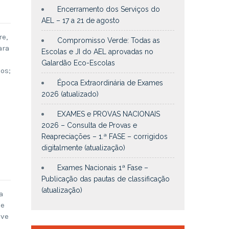
Encerramento dos Serviços do
AEL – 17 a 21 de agosto
re,
Compromisso Verde: Todas as
ara
Escolas e JI do AEL aprovadas no
Galardão Eco-Escolas
os;
Época Extraordinária de Exames
2026 (atualizado)
EXAMES e PROVAS NACIONAIS
2026 – Consulta de Provas e
Reapreciações – 1.ª FASE – corrigidos
digitalmente (atualização)
Exames Nacionais 1ª Fase –
Publicação das pautas de classificação
(atualização)
a
 e
eve