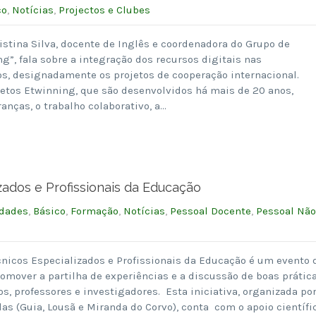
co
,
Notícias
,
Projectos e Clubes
istina Silva, docente de Inglês e coordenadora do Grupo de
”, fala sobre a integração dos recursos digitais nas
os, designadamente os projetos de cooperação internacional.
ojetos Etwinning, que são desenvolvidos há mais de 20 anos,
ranças, o trabalho colaborativo, a…
zados e Profissionais da Educação
idades
,
Básico
,
Formação
,
Notícias
,
Pessoal Docente
,
Pessoal Não
cnicos Especializados e Profissionais da Educação é um evento 
romover a partilha de experiências e a discussão de boas prátic
os, professores e investigadores. Esta iniciativa, organizada po
s (Guia, Lousã e Miranda do Corvo), conta com o apoio científi