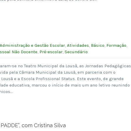
Administração e Gestão Escolar
,
Atividades
,
Básico
,
Formação
,
ssoal Não Docente
,
Pré-escolar
,
Secundário
zaram-se no Teatro Municipal da Lousã, as Jornadas Pedagógicas
vida pela Câmara Municipal da Lousã, em parceria com o
ousã e a Escola Profissional Status. Este evento, de grande
ade educativa, marcou o início de mais um ano letivo reunindo
cnicos…
ADDE”, com Cristina Silva