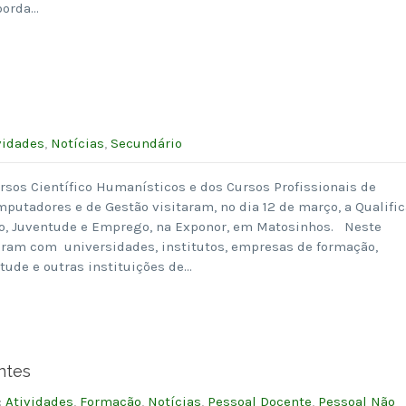
borda…
vidades
,
Notícias
,
Secundário
rsos Científico Humanísticos e dos Cursos Profissionais de
putadores e de Gestão visitaram, no dia 12 de março, a Qualific
o, Juventude e Emprego, na Exponor, em Matosinhos. Neste
aram com universidades, institutos, empresas de formação,
tude e outras instituições de…
ntes
:
Atividades
,
Formação
,
Notícias
,
Pessoal Docente
,
Pessoal Não