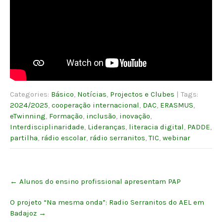
Categories:
Básico
,
Notícias
,
Projectos e Clubes
| Tags:
2024/2025
,
cooperação internacional
,
DAC
,
ERASMUS
,
eTwinning
,
Formação
,
inclusão
,
inovação
,
Interdisciplinaridade
,
Lideranças
,
literacia digital
,
PADDE
,
partilha
,
rádio escolar
,
rádio serranitos
,
TIC
,
webinar
Post
←
Alunos do ensino profissional apresentam PAP
navigation
O projeto “Na mesma onda”: Radio Serranitos do AEL em
Badajoz
→