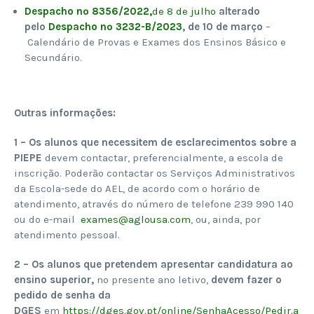
Despacho nº 8356/2022,
de 8 de julho
alterado
pelo
Despacho nº 3232-B/2023
, de 10 de março
–
Calendário de Provas e Exames dos Ensinos Básico e
Secundário.
Outras informações:
1 – Os alunos que necessitem de esclarecimentos sobre a
PIEPE
devem contactar, preferencialmente, a escola de
inscrição. Poderão contactar os Serviços Administrativos
da Escola-sede do AEL, de acordo com o horário de
atendimento, através do número de telefone 239 990 140
ou do e-mail
exames@aglousa.com
, ou, ainda, por
atendimento pessoal.
2 –
Os alunos que pretendem apresentar candidatura ao
ensino superior,
no presente ano letivo,
devem fazer o
pedido de senha da
DGES
em
https://dges.gov.pt/online/SenhaAcesso/Pedir.a