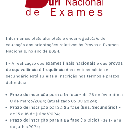
Informamos o(a)s aluno(a)s e encarregado(a)s de
educação das orientações relativas às Provas e Exames
Nacionais, no ano de 2024:
1 – A realização dos
exames finais nacionais
e das
provas
de equivalência à frequência
dos ensinos básico e
secundário está sujeita a inscrição nos termos e prazos
definidos:​
Prazo de inscrição para a 1ª fase –
de 26 de fevereiro a
8 de março/2024; (atualizado 05-03-2024);
Prazo de inscri
çã
o
para a 2
ª
fase
(Ens. Secund
á
rio)
–
de 15 a 16 de julho/2024;
Prazo de inscrição para a 2ª fase (1º Ciclo) –
de 17 a 18
de julho/2024;