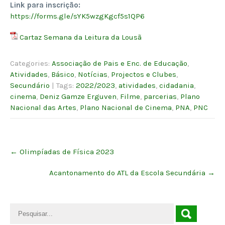
Link para inscrição:
https://forms.gle/sYK5wzgKgcf5s1QP6
Cartaz Semana da Leitura da Lousã
Categories:
Associação de Pais e Enc. de Educação
,
Atividades
,
Básico
,
Notícias
,
Projectos e Clubes
,
Secundário
| Tags:
2022/2023
,
atividades
,
cidadania
,
cinema
,
Deniz Gamze Erguven
,
Filme
,
parcerias
,
Plano
Nacional das Artes
,
Plano Nacional de Cinema
,
PNA
,
PNC
Post
←
Olimpíadas de Física 2023
navigation
Acantonamento do ATL da Escola Secundária
→