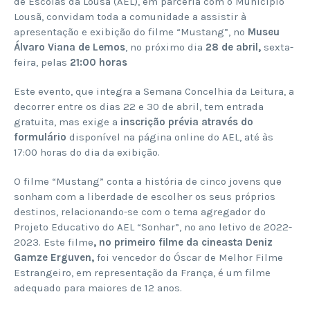
de Escolas da Lousã (AEL), em parceria com o Município
Lousã, convidam toda a comunidade a assistir à
apresentação e exibição do filme “Mustang”, no
Museu
Álvaro Viana de Lemos
, no próximo dia
28 de abril,
sexta-
feira, pelas
21:00 horas
Este evento, que integra a Semana Concelhia da Leitura, a
decorrer entre os dias 22 e 30 de abril, tem entrada
gratuita, mas exige a
inscrição prévia através do
formulário
disponível na página online do AEL, até às
17:00 horas do dia da exibição.
O filme “Mustang” conta a história de cinco jovens que
sonham com a liberdade de escolher os seus próprios
destinos, relacionando-se com o tema agregador do
Projeto Educativo do AEL “Sonhar”, no ano letivo de 2022-
2023. Este filme
, no primeiro filme da cineasta Deniz
Gamze Erguven,
foi vencedor do Óscar de Melhor Filme
Estrangeiro, em representação da França, é um filme
adequado para maiores de 12 anos.