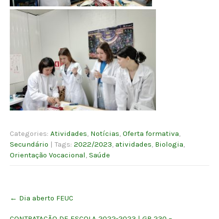
Categories:
Atividades
,
Notícias
,
Oferta formativa
,
Secundário
| Tags:
2022/2023
,
atividades
,
Biologia
,
Orientação Vocacional
,
Saúde
Post
←
Dia aberto FEUC
navigation
CONTRATAÇÃO DE ESCOLA 2022-2023 | GR 230 –