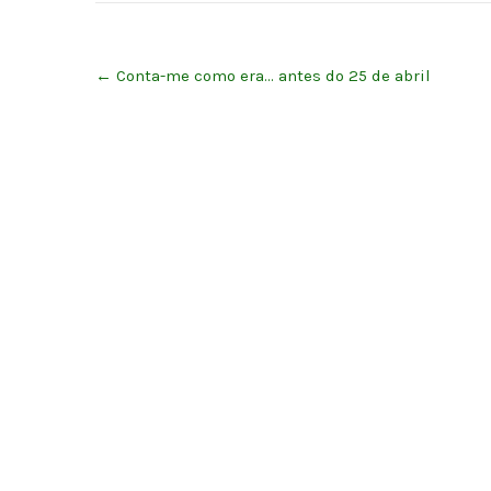
Post
←
Conta-me como era… antes do 25 de abril
navigation