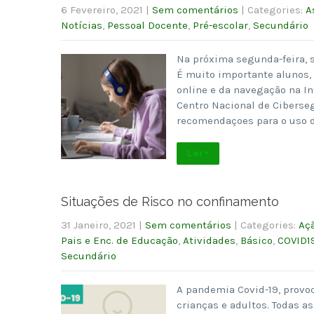
6 Fevereiro, 2021
|
Sem comentários
| Categories:
A
Notícias
,
Pessoal Docente
,
Pré-escolar
,
Secundário
Na próxima segunda-feira, 
É muito importante alunos,
online e da navegação na I
Centro Nacional de Ciberse
recomendaçoes para o uso d
Ler +
Situações de Risco no confinamento
31 Janeiro, 2021
|
Sem comentários
| Categories:
Açã
Pais e Enc. de Educação
,
Atividades
,
Básico
,
COVID1
Secundário
A pandemia Covid-19, provo
crianças e adultos. Todas 