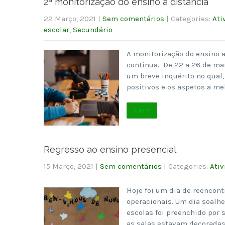
2ª monitorização do ensino a distância
22 Março, 2021
|
Sem comentários
| Categories:
Ati
escolar
,
Secundário
A monitorização do ensino a
contínua. De 22 a 26 de ma
um breve inquérito no qual,
positivos e os aspetos a m
Ler +
Regresso ao ensino presencial
15 Março, 2021
|
Sem comentários
| Categories:
Ativ
Hoje foi um dia de reencont
operacionais. Um dia soalhei
escolas foi preenchido por s
as salas estavam decoradas