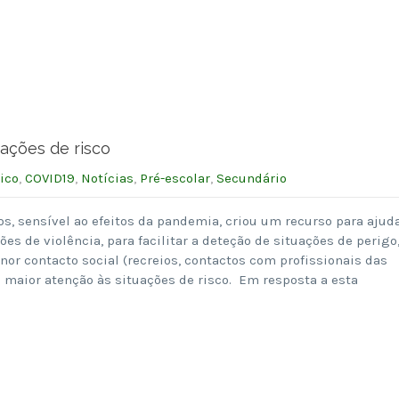
uações de risco
ico
,
COVID19
,
Notícias
,
Pré-escolar
,
Secundário
, sensível ao efeitos da pandemia, criou um recurso para ajud
es de violência, para facilitar a deteção de situações de perigo
r contacto social (recreios, contactos com profissionais das
maior atenção às situações de risco. Em resposta a esta