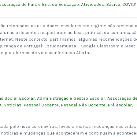
ssociação de Pais e Enc. de Educação
,
Atividades
,
Básico
,
COVID1
são retomadas as atividades escolares em regime não presencia
 alunas e docentes respeitarem as boas práticas de comunicaçã
nternet. Neste contexto, partilhamos algumas recomendações d
gurança de Portugal: EstudoemCasa – Google Classroom e Meet 
e plataformas de videoconferência Alerta…
o Social Escolar
,
Administração e Gestão Escolar
,
Associação d
9
,
Notícias
,
Pessoal Docente
,
Pessoal Não Docente
,
Pré-escolar
,
cada pelo novo coronavírus, levou a muitas mudanças nas vidas
as notícias e mudanças que aconteceram e continuam a acontece