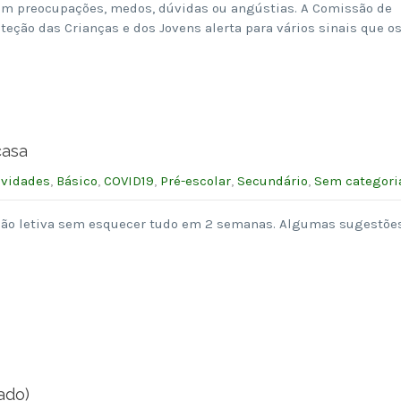
am preocupações, medos, dúvidas ou angústias. A Comissão de
teção das Crianças e dos Jovens alerta para vários sinais que o
casa
ividades
,
Básico
,
COVID19
,
Pré-escolar
,
Secundário
,
Sem categori
ção letiva sem esquecer tudo em 2 semanas. Algumas sugestões
ado)