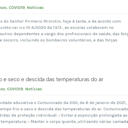
isos
,
COVID19
,
Notícias
 do Senhor Primeiro Ministro, hoje à tarde, e de acordo com
ecreto-Lei n.º 10-A/2020 de 13/3 , as escolas colaboram no
outros dependentes a cargo dos profissionais de saúde, das for
e socorro, incluindo os bombeiros voluntários, e das forças
 e seco e descida das temperaturas do ar
sos
,
COVID19
,
Notícias
dade educativa o Comunicado da DGS, de 6 de janeiro de 2021,
tempo frio e seco e descida das temperaturas do ar. Comunicad
idas de proteção individual: • Evitar a exposição prolongada ao
temperatura; • Manter o corpo quente, utilizando várias camad