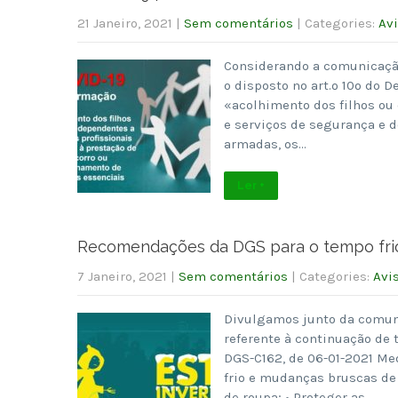
21 Janeiro, 2021
|
Sem comentários
| Categories:
Av
Considerando a comunicação
o disposto no art.º 10º do D
«acolhimento dos filhos ou 
e serviços de segurança e d
armadas, os…
Ler +
Recomendações da DGS para o tempo frio
7 Janeiro, 2021
|
Sem comentários
| Categories:
Avi
Divulgamos junto da comuni
referente à continuação de 
DGS-C162, de 06-01-2021 Med
frio e mudanças bruscas de 
de roupa; • Proteger as…