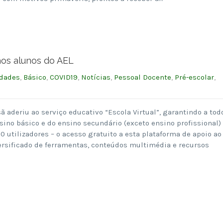
 aos alunos do AEL
idades
,
Básico
,
COVID19
,
Notícias
,
Pessoal Docente
,
Pré-escolar
,
 aderiu ao serviço educativo “Escola Virtual”, garantindo a tod
nsino básico e do ensino secundário (exceto ensino profissional)
0 utilizadores – o acesso gratuito a esta plataforma de apoio ao
ersificado de ferramentas, conteúdos multimédia e recursos