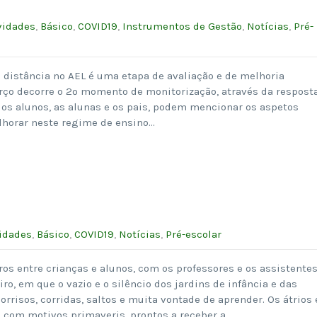
vidades
,
Básico
,
COVID19
,
Instrumentos de Gestão
,
Notícias
,
Pré-
 distância no AEL é uma etapa de avaliação e de melhoria
rço decorre o 2º momento de monitorização, através da respost
 os alunos, as alunas e os pais, podem mencionar os aspetos
elhorar neste regime de ensino…
idades
,
Básico
,
COVID19
,
Notícias
,
Pré-escolar
ros entre crianças e alunos, com os professores e os assistente
ro, em que o vazio e o silêncio dos jardins de infância e das
orrisos, corridas, saltos e muita vontade de aprender. Os átrios 
 com motivos primaveris, prontos a receber a…