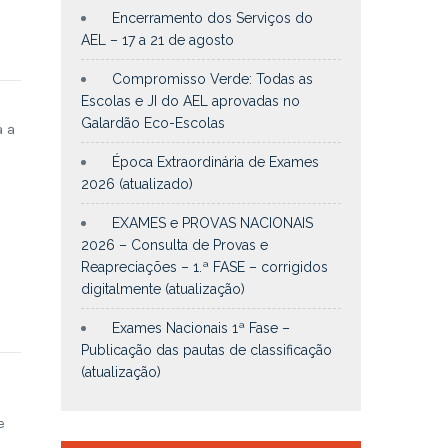
Encerramento dos Serviços do
AEL – 17 a 21 de agosto
Compromisso Verde: Todas as
Escolas e JI do AEL aprovadas no
Galardão Eco-Escolas
a a
Época Extraordinária de Exames
2026 (atualizado)
EXAMES e PROVAS NACIONAIS
2026 – Consulta de Provas e
Reapreciações – 1.ª FASE – corrigidos
digitalmente (atualização)
Exames Nacionais 1ª Fase –
Publicação das pautas de classificação
(atualização)
s
e