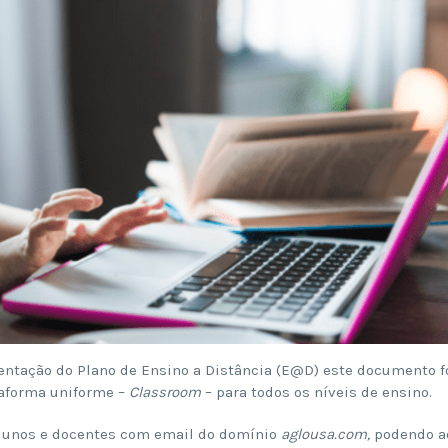
entação do Plano de Ensino a Distância (E@D) este documento f
taforma uniforme –
Classroom
– para todos os níveis de ensino.
 alunos e docentes com email do domínio
aglousa.com,
podendo a