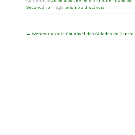
Categories:
Associação de Pais e Enc. de Educação
,
Secundário
| Tags:
ensino a distância
Post
←
Webinar «Noite Saudável das Cidades do Centro 
navigation