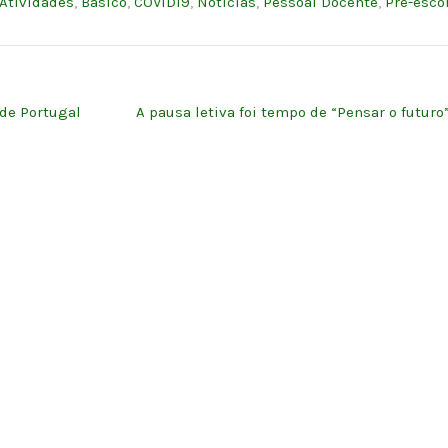
Atividades
,
Básico
,
COVID19
,
Notícias
,
Pessoal Docente
,
Pré-esco
de Portugal
A pausa letiva foi tempo de “Pensar o futuro