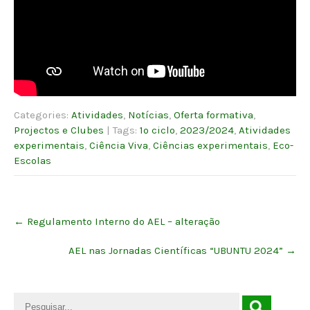
Categories:
Atividades
,
Notícias
,
Oferta formativa
,
Projectos e Clubes
| Tags:
1º ciclo
,
2023/2024
,
Atividades
experimentais
,
Ciência Viva
,
Ciências experimentais
,
Eco-
Escolas
Post
←
Regulamento Interno do AEL – alteração
navigation
AEL nas Jornadas Científicas “UBUNTU 2024”
→