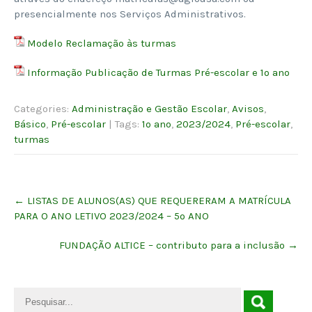
presencialmente nos Serviços Administrativos.
Modelo Reclamação às turmas
Informação Publicação de Turmas Pré-escolar e 1º ano
Categories:
Administração e Gestão Escolar
,
Avisos
,
Básico
,
Pré-escolar
| Tags:
1º ano
,
2023/2024
,
Pré-escolar
,
turmas
Post
←
LISTAS DE ALUNOS(AS) QUE REQUERERAM A MATRÍCULA
navigation
PARA O ANO LETIVO 2023/2024 – 5º ANO
FUNDAÇÃO ALTICE – contributo para a inclusão
→