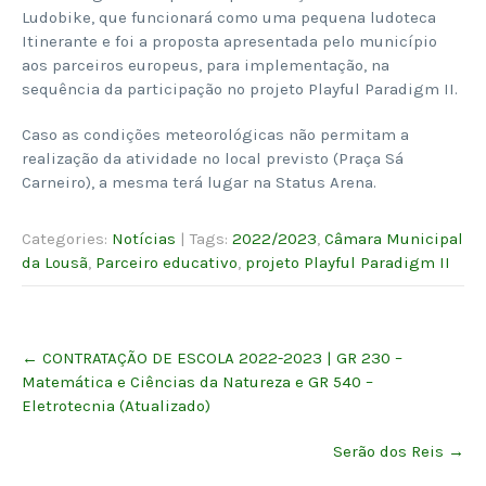
Ludobike, que funcionará como uma pequena ludoteca
Itinerante e foi a proposta apresentada pelo município
aos parceiros europeus, para implementação, na
sequência da participação no projeto Playful Paradigm II.
Caso as condições meteorológicas não permitam a
realização da atividade no local previsto (Praça Sá
Carneiro), a mesma terá lugar na Status Arena.
Categories:
Notícias
| Tags:
2022/2023
,
Câmara Municipal
da Lousã
,
Parceiro educativo
,
projeto Playful Paradigm II
Post
←
CONTRATAÇÃO DE ESCOLA 2022-2023 | GR 230 –
navigation
Matemática e Ciências da Natureza e GR 540 –
Eletrotecnia (Atualizado)
Serão dos Reis
→