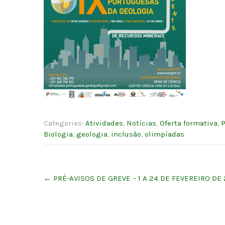
Categories:
Atividades
,
Notícias
,
Oferta formativa
,
P
Biologia
,
geologia
,
inclusão
,
olimpíadas
Post
←
PRÉ-AVISOS DE GREVE – 1 A 24 DE FEVEREIRO DE
navigation