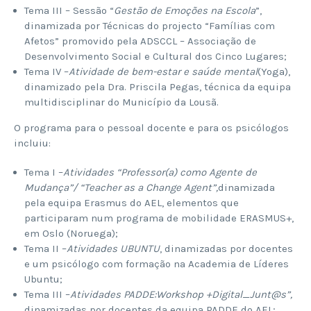
Tema III – Sessão “
Gestão de Emoções na Escola
”,
dinamizada por Técnicas do projecto “Famílias com
Afetos” promovido pela ADSCCL – Associação de
Desenvolvimento Social e Cultural dos Cinco Lugares;
Tema IV –
Atividade de bem-estar e saúde mental
(Yoga),
dinamizado pela Dra. Priscila Pegas, técnica da equipa
multidisciplinar do Município da Lousã.
O programa para o pessoal docente e para os psicólogos
incluiu:
Tema I –
Atividades “
Professor(a) como Agente de
Mudança”/ “Teacher as a Change Agent
”,
dinamizada
pela equipa Erasmus do AEL, elementos que
participaram num programa de mobilidade ERASMUS+,
em Oslo (Noruega);
Tema II –
Atividades UBUNTU
, dinamizadas por docentes
e um psicólogo com formação na Academia de Líderes
Ubuntu;
Tema III –
Atividades PADDE:Workshop +Digital_Junt@s”,
dinamizadas por docentes da equipa PADDE do AEL;