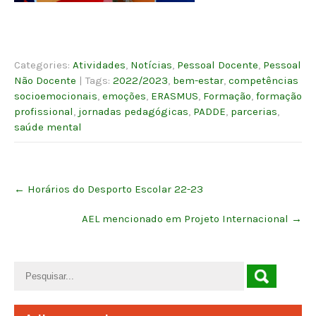
Categories:
Atividades
,
Notícias
,
Pessoal Docente
,
Pessoal
Não Docente
| Tags:
2022/2023
,
bem-estar
,
competências
socioemocionais
,
emoções
,
ERASMUS
,
Formação
,
formação
profissional
,
jornadas pedagógicas
,
PADDE
,
parcerias
,
saúde mental
Post
←
Horários do Desporto Escolar 22-23
navigation
AEL mencionado em Projeto Internacional
→