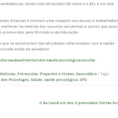
andidaturas, tendo sido atribuídos 161 selos e o AEL é um dos
 foram diversas e tiveram uma impacto nos alunos e trabalhador
a melhorar na medida dos recursos existentes e outros que pos
os promovidos pelo Ministério da Educação.
vo que se envolveram nas atividades relacionadas com a Saúde
Inclusão estão de parabéns!
cola-saudavelmente/selo-saude-psicologica-escolar
Notícias
,
Pré-escolar
,
Projectos e Clubes
,
Secundário
| Tags:
 dos Psicologos
,
Saúde
,
saúde psicológica
,
SPO
JI da Lousã um dos 3 premiados Hortas-bi