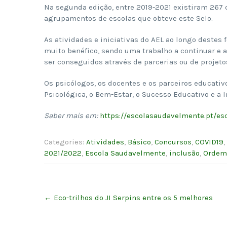
Na segunda edição, entre 2019-2021 existiram 267 c
agrupamentos de escolas que obteve este Selo.
As atividades e iniciativas do AEL ao longo destes
muito benéfico, sendo uma trabalho a continuar e 
ser conseguidos através de parcerias ou de projet
Os psicólogos, os docentes e os parceiros educati
Psicológica, o Bem-Estar, o Sucesso Educativo e a 
Saber mais em:
https://escolasaudavelmente.pt/es
Categories:
Atividades
,
Básico
,
Concursos
,
COVID19
,
2021/2022
,
Escola Saudavelmente
,
inclusão
,
Ordem
Post
←
Eco-trilhos do JI Serpins entre os 5 melhores
navigation