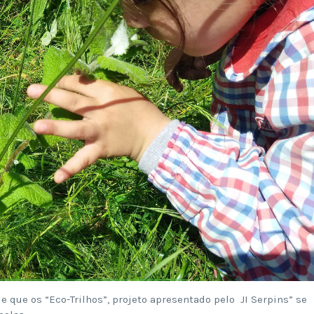
 que os “Eco-Trilhos”, projeto apresentado pelo JI Serpins” se