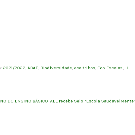
s:
2021/2022
,
ABAE
,
Biodiversidade
,
eco trihos
,
Eco-Escolas
,
JI
ANO DO ENSINO BÁSICO
AEL recebe Selo “Escola SaudavelMente