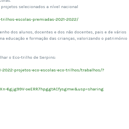
colas.
5 projetos selecionados a nível nacional
trilhos-
escolas-premiadas-2021-2022/
nho dos alunos, docentes e dos não docentes, pais e de vários
na educação e formação das crianças, valorizando o património
har o Eco-trilho de Serpins:
1-2022-projetos-eco-escolas-eco-trilhos/trabalhos/?
YXn-6gjg99V-
oeERR7hpggtACfysgmw&usp=
sharing