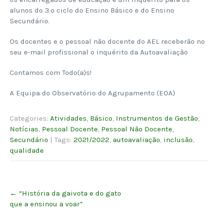
alunos do 3.º ciclo do Ensino Básico e do Ensino
Secundário.
Os docentes e o pessoal não docente do AEL receberão no
seu e-mail profissional o inquérito da Autoavaliação
Contamos com Todo(a)s!
A Equipa do Observatório do Agrupamento (EOA)
Categories:
Atividades
,
Básico
,
Instrumentos de Gestão
,
Notícias
,
Pessoal Docente
,
Pessoal Não Docente
,
Secundário
| Tags:
2021/2022
,
autoavaliação
,
inclusão
,
qualidade
Post
←
“História da gaivota e do gato
navigation
que a ensinou a voar”