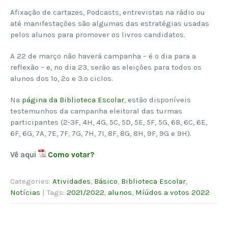
Afixação de cartazes, Podcasts, entrevistas na rádio ou
até manifestações são algumas das estratégias usadas
pelos alunos para promover os livros candidatos.
A 22 de março não haverá campanha – é o dia para a
reflexão – e, no dia 23, serão as eleições para todos os
alunos dos 1º, 2º e 3.º ciclos.
Na
página da Biblioteca Escolar
, estão disponíveis
testemunhos da campanha eleitoral das turmas
participantes (2-3F, 4H, 4G, 5C, 5D, 5E, 5F, 5G, 6B, 6C, 6E,
6F, 6G, 7A, 7E, 7F, 7G, 7H, 7I, 8F, 8G, 8H, 9F, 9G e 9H).
Vê aqui
Como votar?
Categories:
Atividades
,
Básico
,
Biblioteca Escolar
,
Notícias
| Tags:
2021/2022
,
alunos
,
Míúdos a votos 2022