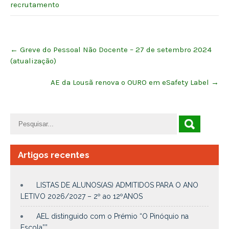
recrutamento
Post
←
Greve do Pessoal Não Docente – 27 de setembro 2024
navigation
(atualização)
AE da Lousã renova o OURO em eSafety Label
→
Artigos recentes
LISTAS DE ALUNOS(AS) ADMITIDOS PARA O ANO
LETIVO 2026/2027 – 2º ao 12ºANOS
AEL distinguido com o Prémio “O Pinóquio na
Escola””