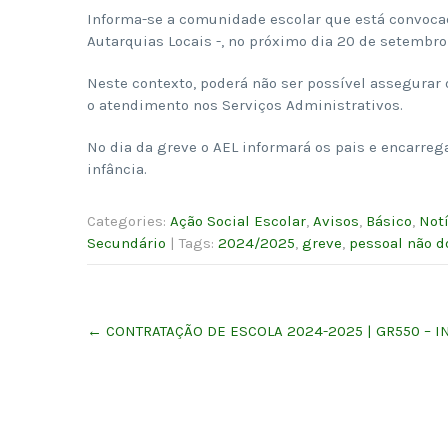
Informa-se a comunidade escolar que está convocad
Autarquias Locais -, no próximo dia 20 de setembro
Neste contexto, poderá não ser possível assegurar
o atendimento nos Serviços Administrativos.
No dia da greve o AEL informará os pais e encarre
infância.
Categories:
Ação Social Escolar
,
Avisos
,
Básico
,
Not
Secundário
| Tags:
2024/2025
,
greve
,
pessoal não d
Post
←
CONTRATAÇÃO DE ESCOLA 2024-2025 | GR550 – IN
navigation