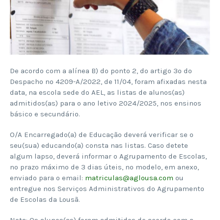
De acordo com a alínea B) do ponto 2, do artigo 3º do
Despacho nº 4209-A/2022, de 11/04, foram afixadas nesta
data, na escola sede do AEL, as listas de alunos(as)
admitidos(as) para o ano letivo 2024/2025, nos ensinos
básico e secundário.
O/A Encarregado(a) de Educação deverá verificar se o
seu(sua) educando(a) consta nas listas. Caso detete
algum lapso, deverá informar o Agrupamento de Escolas,
no prazo máximo de 3 dias úteis, no modelo, em anexo,
enviado para o email:
matriculas@aglousa.com
ou
entregue nos Serviços Administrativos do Agrupamento
de Escolas da Lousã.
Nota: Os alunos(as) foram admitidos de acordo com a