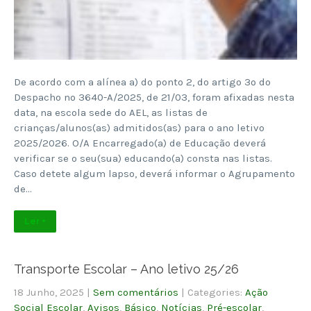
De acordo com a alínea a) do ponto 2, do artigo 3º do
Despacho nº 3640-A/2025, de 21/03, foram afixadas nesta
data, na escola sede do AEL, as listas de
crianças/alunos(as) admitidos(as) para o ano letivo
2025/2026. O/A Encarregado(a) de Educação deverá
verificar se o seu(sua) educando(a) consta nas listas.
Caso detete algum lapso, deverá informar o Agrupamento
de…
Ler +
Transporte Escolar – Ano letivo 25/26
18 Junho, 2025
|
Sem comentários
| Categories:
Ação
Social Escolar
,
Avisos
,
Básico
,
Notícias
,
Pré-escolar
,