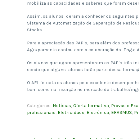
mobiliza as capacidades e saberes que foram desen
Assim, os alunos deram a conhecer os seguintes p
Sistema de Automatização de Separação de Resíduos
Stocks.
Para a apreciação das PAP’s, para além dos profess
Agrupamento contou com a colaboração do Eng.º Ar
Os alunos que agora apresentaram as PAP’s irão in
sendo que alguns alunos farão parte dessa formaçã
O AEL felicita os alunos pelo excelente desempenho
bem como na inserção no mercado de trabalho/ingr
Categories:
Notícias
,
Oferta formativa
,
Provas e Ex
profissionais
,
Eletricidade
,
Eletrónica
,
ERASMUS
,
Pr
Post