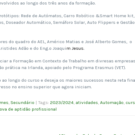
volvidos ao longo dos três anos da formação.
rotótipos: Rede de Autómatos, Carro Robótico &Smart Home kit,
, Doseador Automático, Semáforo Solar, Auto Flippers e Gestão
ores do quadro do AEL, Américo Matias e José Alberto Gomes, o
istides Adão e do Eng.º Joaqui
m Jesus.
iciar a Formação em Contexto de Trabalho em divresas empresas
o prática na Irlanda, apoiado pelo Programa Erasmus (VET).
 ao longo do curso e deseja os maiores sucessos nesta reta fina
esso no ensino superior que agora iniciam.
ames
,
Secundário
| Tags:
2023/2024
,
atividades
,
Automação
,
cur
ova de aptidão profissional