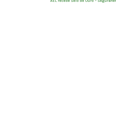
AEL recebe Selo de Ouro – Segurane