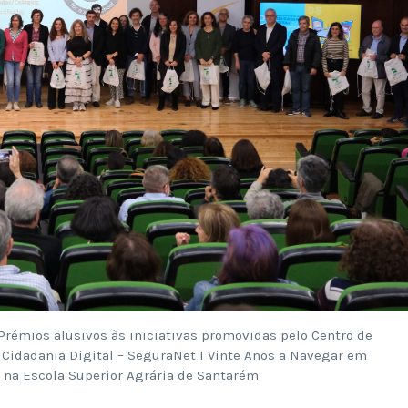
Prémios alusivos às iniciativas promovidas pelo Centro de
 Cidadania Digital – SeguraNet I Vinte Anos a Navegar em
 na Escola Superior Agrária de Santarém.