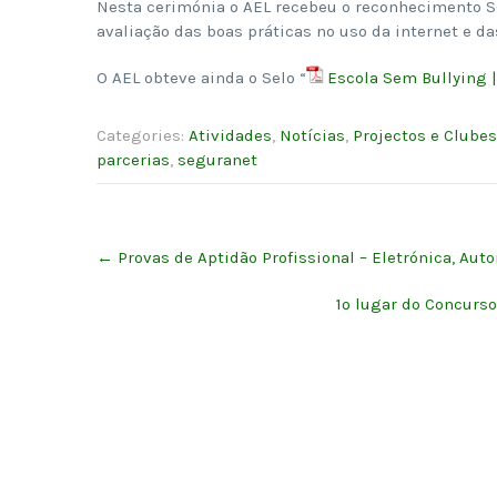
Nesta cerimónia o AEL recebeu o reconhecimento Se
avaliação das boas práticas no uso da internet e das
O AEL obteve ainda o Selo “
Escola Sem Bullying 
Categories:
Atividades
,
Notícias
,
Projectos e Clubes
parcerias
,
seguranet
Post
←
Provas de Aptidão Profissional – Eletrónica, A
navigation
1º lugar do Concurso