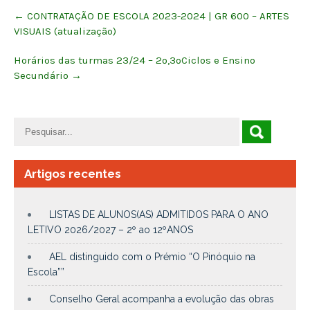
Post
←
CONTRATAÇÃO DE ESCOLA 2023-2024 | GR 600 – ARTES
navigation
VISUAIS (atualização)
Horários das turmas 23/24 – 2º,3ºCiclos e Ensino
Secundário
→
Artigos recentes
LISTAS DE ALUNOS(AS) ADMITIDOS PARA O ANO
LETIVO 2026/2027 – 2º ao 12ºANOS
AEL distinguido com o Prémio “O Pinóquio na
Escola””
Conselho Geral acompanha a evolução das obras