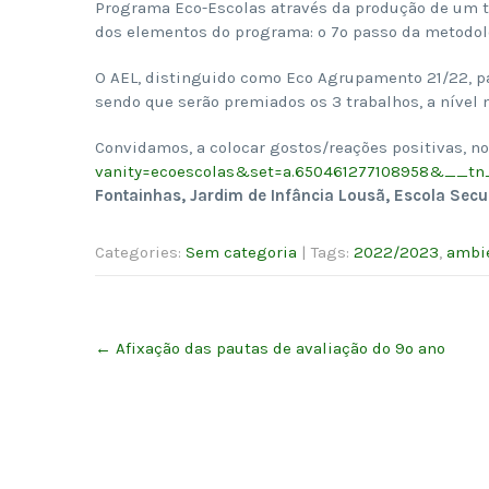
Programa Eco-Escolas através da produção de um t
dos elementos do programa: o 7º passo da metodol
O AEL, distinguido como Eco Agrupamento 21/22, par
sendo que serão premiados os 3 trabalhos, a nível
Convidamos, a colocar gostos/reações positivas, n
vanity=ecoescolas&set=a.650461277108958&__tn
Fontainhas
,
Jardim de Infância
Lousã, Escola Secu
Categories:
Sem categoria
| Tags:
2022/2023
,
ambi
Post
←
Afixação das pautas de avaliação do 9º ano
navigation