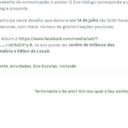
rabalho de comunicação: o poster. O Eco-Código corresponde a
ogia proposta.
ticipa neste desafio, que decorre até
14 de julho
(às 12:00 horas
 nacional, com maior número de gostos/reações positivas.
o álbum 2
https://www.facebook.com/media/set/?
__=-UC%2CP-y-R
, no eco poster do
Jardim de Infância das
ndária e EBNº1 da Lousã.
ente
,
atividades
,
Eco-Escolas
,
inclusão
Terminaste o 9º ano? Diz-nos qual o teu sonho