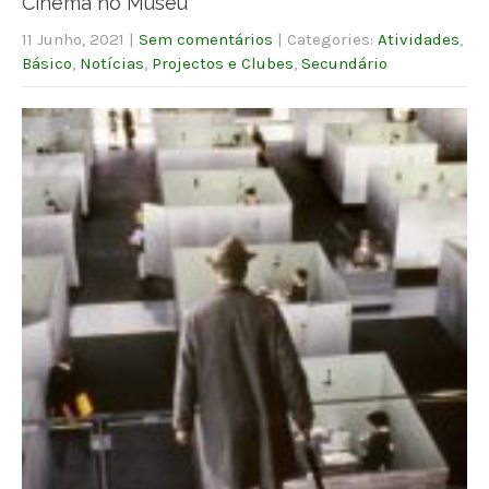
Cinema no Museu
11 Junho, 2021
|
Sem comentários
| Categories:
Atividades
,
Básico
,
Notícias
,
Projectos e Clubes
,
Secundário