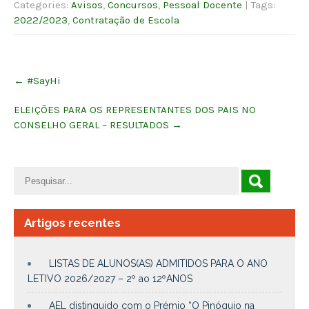
Categories:
Avisos
,
Concursos
,
Pessoal Docente
| Tags:
2022/2023
,
Contratação de Escola
Post
←
#SayHi
navigation
ELEIÇÕES PARA OS REPRESENTANTES DOS PAIS NO
CONSELHO GERAL – RESULTADOS
→
Artigos recentes
LISTAS DE ALUNOS(AS) ADMITIDOS PARA O ANO
LETIVO 2026/2027 – 2º ao 12ºANOS
AEL distinguido com o Prémio “O Pinóquio na