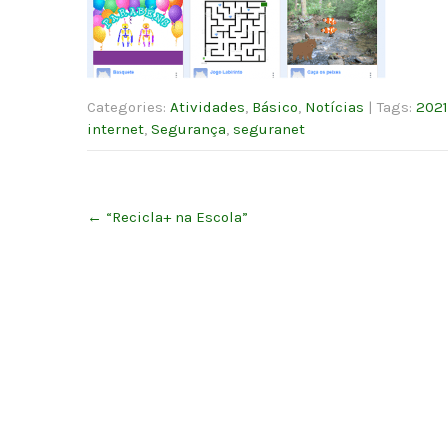
Categories:
Atividades
,
Básico
,
Notícias
| Tags:
202
internet
,
Segurança
,
seguranet
Post
←
“Recicla+ na Escola”
navigation