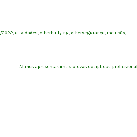
1/2022
,
atividades
,
ciberbullying
,
cibersegurança
,
inclusão
,
Alunos apresentaram as provas de aptidão profissiona