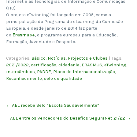
Internet e às Tecnologias de Informação e Comunicação
(TIC).
O projeto eTwinning foi lançado em 2005, como a
principal ação do Programa de eLearning da Comissão
Europeia, e desde janeiro de 2014 faz parte
do
Erasmus+
, o programa europeu para a Educação,
Formação, Juventude e Desporto.
Categories:
Básico
,
Notícias
,
Projectos e Clubes
| Tags:
2021/2022
,
certificação
,
cidadania
,
ERASMUS
,
eTwinning
,
intercâmbios
,
PADDE
,
Plano de Internacionalização
,
Reconhecimento
,
selo de qualidade
Post
←
AEL recebe Selo “Escola Saudavelmente”
navigation
AEL entre os vencedores do Desafios SeguraNet 21/22
→