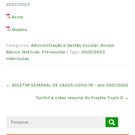
2022/2023.
Aviso
Modelo
Categories:
Administração e Gestão Escolar
,
Avisos
,
Básico
,
Notícias
,
Pré-escolar
| Tags:
2022/2023
,
matrículas
Post
←
BOLETIM SEMANAL DE CASOS COVID-19 – ano 2021/2022
navigation
Toolkit e vídeo resumo do Projeto Triplo D
→