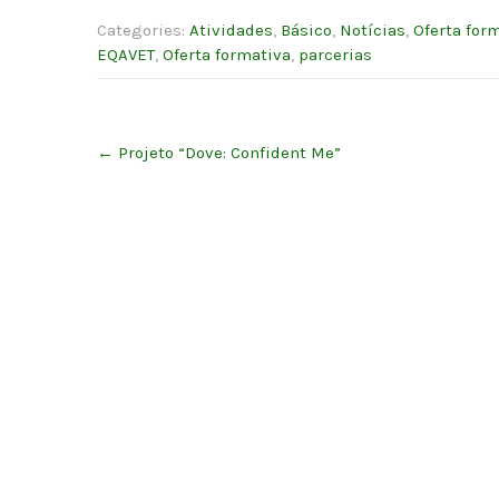
Categories:
Atividades
,
Básico
,
Notícias
,
Oferta for
EQAVET
,
Oferta formativa
,
parcerias
Post
←
Projeto “Dove: Confident Me”
navigation