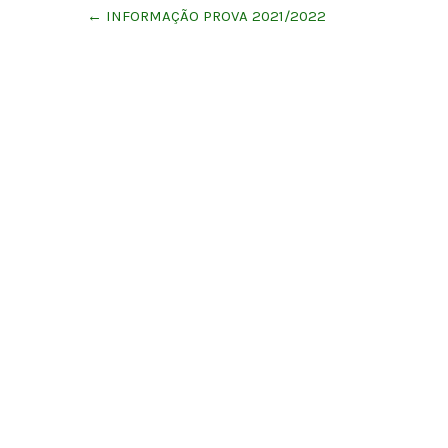
Post
←
INFORMAÇÃO PROVA 2021/2022
navigation