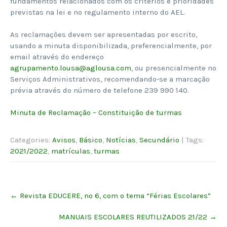
fundamentos relacionados com os critérios e prioridades
previstas na lei e no regulamento interno do AEL.
As reclamações devem ser apresentadas por escrito,
usando a minuta disponibilizada, preferencialmente, por
email através do endereço
agrupamento.lousa@aglousa.com
, ou presencialmente no
Serviços Administrativos, recomendando-se a marcação
prévia através do número de telefone 239 990 140.
Minuta de Reclamação – Constituição de turmas
Categories:
Avisos
,
Básico
,
Notícias
,
Secundário
| Tags:
2021/2022
,
matrículas
,
turmas
Post
←
Revista EDUCERE, nº 6, com o tema “Férias Escolares”
navigation
MANUAIS ESCOLARES REUTILIZADOS 21/22
→